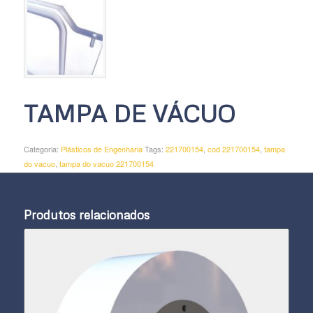
TAMPA DE VÁCUO
Categoria:
Plásticos de Engenharia
Tags:
221700154
,
cod 221700154
,
tampa
do vacuo
,
tampa do vacuo 221700154
Produtos relacionados