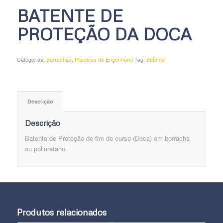
BATENTE DE
PROTEÇÃO DA DOCA
Categorias:
Borrachas
,
Plásticos de Engenharia
Tag:
Batente
Descrição
Descrição
Batente de Proteção de fim de curso (Doca) em borracha
ou poliuretano.
Produtos relacionados