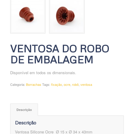
VENTOSA DO ROBO
DE EMBALAGEM
Disponível em todos os dimensionais.
Categoria:
Borrachas
Tags:
fixação
,
ocre
,
robô
,
ventosa
Descrição
Descrição
Ventosa Silicone Ocre Ø 15 x Ø 34 x 43mm