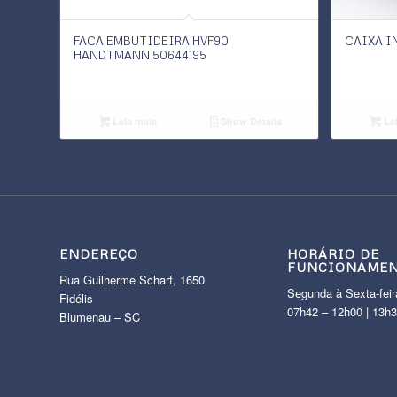
FACA EMBUTIDEIRA HVF90
CAIXA I
HANDTMANN 50644195
Leia mais
Show Details
Lei
ENDEREÇO
HORÁRIO DE
FUNCIONAME
Rua Guilherme Scharf, 1650
Segunda à Sexta-feir
Fidélis
07h42 – 12h00 | 13h
Blumenau – SC