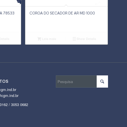
A 78533
COROA DO SECADOR DE AR MD 1000
etails
Leia mais
Show Details
TOS
gm.ind.br
cgm.ind.br
 0162 / 3053 0682