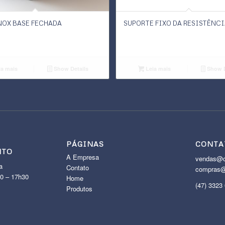
NOX BASE FECHADA
SUPORTE FIXO DA RESISTÊNCI
a mais
Show Details
Leia mais
Show D
PÁGINAS
CONTA
NTO
A Empresa
vendas@c
a
Contato
compras@
30 – 17h30
Home
(47) 3323
Produtos