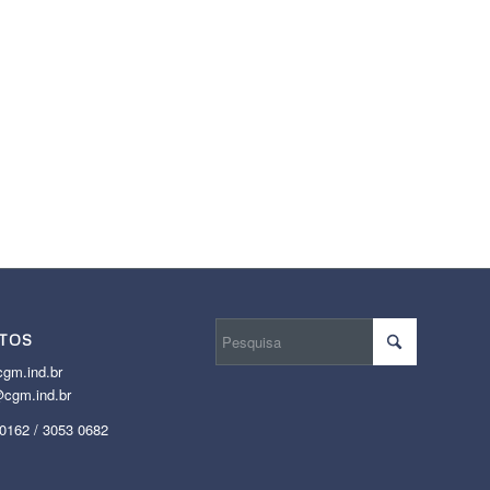
TOS
gm.ind.br
cgm.ind.br
 0162 / 3053 0682