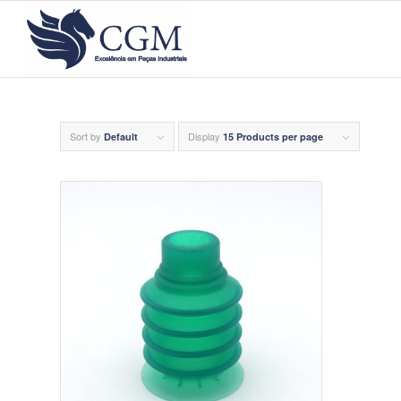
Sort by
Display
Default
15 Products per page