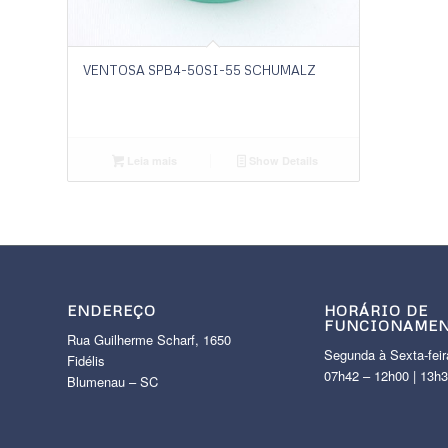
VENTOSA SPB4-50SI-55 SCHUMALZ
Leia mais
Show Details
ENDEREÇO
HORÁRIO DE
FUNCIONAME
Rua Guilherme Scharf, 1650
Segunda à Sexta-feir
Fidélis
07h42 – 12h00 | 13h
Blumenau – SC