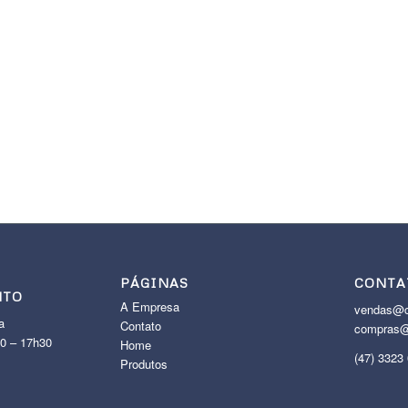
PÁGINAS
CONTA
NTO
A Empresa
vendas@c
a
Contato
compras@
30 – 17h30
Home
(47) 3323
Produtos