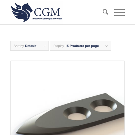
Sort by
Display
Default
15 Products per page