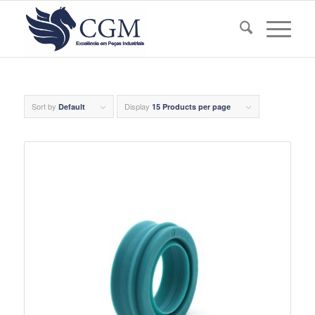
Sort by
Display
Default
15 Products per page