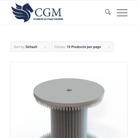
Sort by
Display
Default
15 Products per page